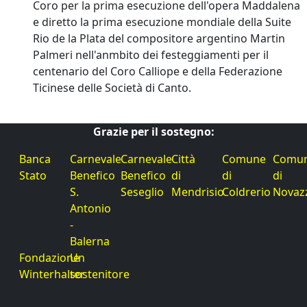
Coro per la prima esecuzione dell'opera Maddalena
e diretto la prima esecuzione mondiale della Suite
Rio de la Plata del compositore argentino Martin
Palmeri nell'anmbito dei festeggiamenti per il
centenario del Coro Calliope e della Federazione
Ticinese delle Società di Canto.
Grazie per il sostegno:
Banca
Carnevale
Carnevale
Città
Comune
Comu
Stato
Benefico
Benefico
di
di
di
S.
Seseglio
Mendrisio
Coldrerio
Novaz
Antonio
-
Balerna
Fondazione
Un
Winterhalter
sostenitore