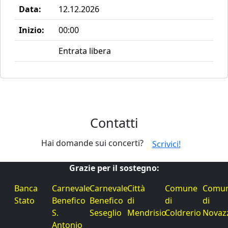
Data:
12.12.2026
Inizio:
00:00
Entrata libera
Contatti
Hai domande sui concerti?
Scrivici!
Grazie per il sostegno:
Banca
Carnevale
Carnevale
Città
Comune
Comu
Stato
Benefico
Benefico
di
di
di
S.
Seseglio
Mendrisio
Coldrerio
Novaz
Antonio